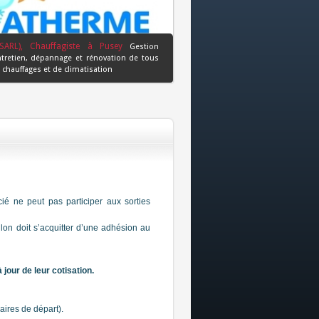
SARL), Chauffagiste à Pusey
Gestion
ntretien, dépannage et rénovation de tous
chauffages et de climatisation
ncié ne peut
pas
participer aux sorties
hlon doit s’acquitter d’une adhésion au
our de leur cotisation.
aires de départ).