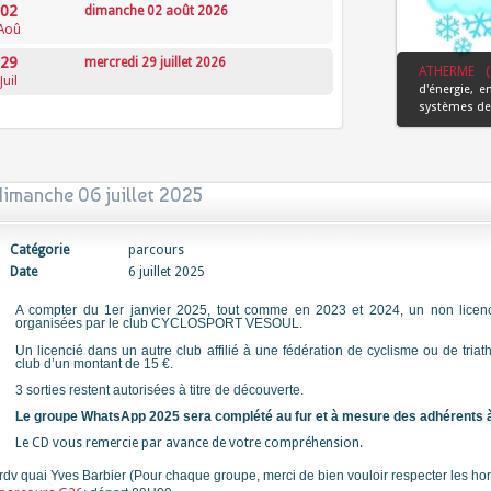
02
dimanche 02 août 2026
Aoû
29
mercredi 29 juillet 2026
ATHERME (
Juil
d'énergie, e
systèmes de 
dimanche 06 juillet 2025
Catégorie
parcours
Date
6 juillet 2025
A compter du 1er janvier 202
5
, tout comme en 2023
et 2024
, un non lice
organisées par le club CYCLOSPORT VESOUL.
Un licencié dans un autre club affilié à une fédération de cyclisme ou de triat
club d’un montant de 15 €.
3 sorties restent autorisées à titre de découverte.
Le groupe WhatsApp 2025 sera complété au fur et à mesure des adhérents à j
Le CD vous remercie par avance de votre compréhension.
rdv quai Yves Barbier (Pour chaque groupe, merci de bien vouloir respecter les hor