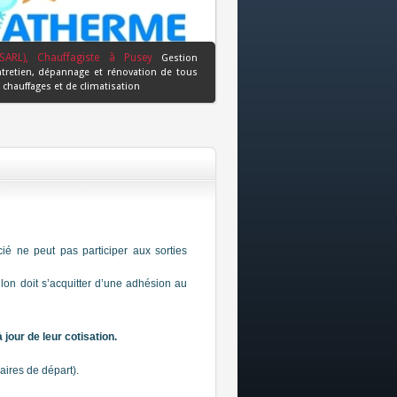
SARL), Chauffagiste à Pusey
Gestion
ntretien, dépannage et rénovation de tous
chauffages et de climatisation
ncié ne peut
pas
participer aux sorties
hlon doit s’acquitter d’une adhésion au
our de leur cotisation.
aires de départ).