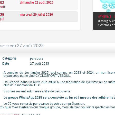
02
dimanche 02 août 2026
Aoû
29
mercredi 29 juillet 2026
ATHERME (
Juil
d'énergie, e
systèmes de 
mercredi 27 août 2025
Catégorie
parcours
Date
27 août 2025
A compter du 1er janvier 202
5
, tout comme en 2023
et 2024
, un non lice
organisées par le club CYCLOSPORT VESOUL.
Un licencié dans un autre club affilié à une fédération de cyclisme ou de triat
club d’un montant de 15 €.
3 sorties restent autorisées à titre de découverte.
Le groupe WhatsApp 2025 sera complété au fur et à mesure des adhérents à j
Le CD vous remercie par avance de votre compréhension.
rdv quai Yves Barbier (Pour chaque groupe, merci de bien vouloir respecter les hor