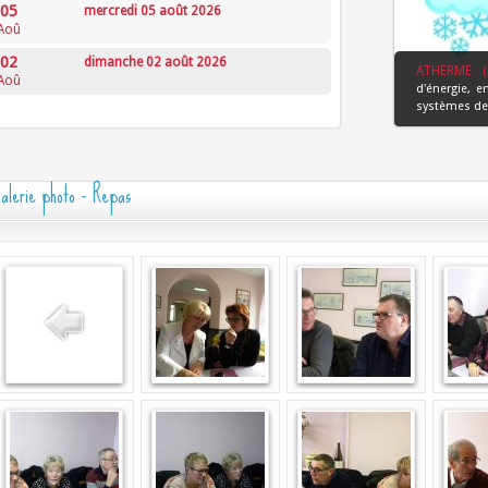
05
mercredi 05 août 2026
Aoû
02
dimanche 02 août 2026
ATHERME (
Aoû
d'énergie, e
systèmes de 
alerie photo - Repas