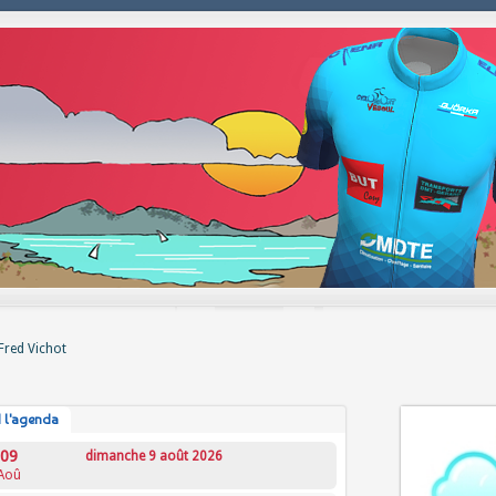
Fred Vichot
 l'agenda
09
dimanche 9 août 2026
Aoû