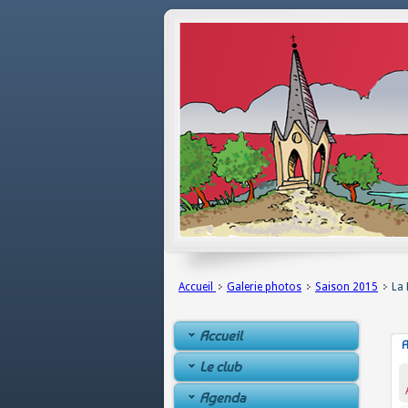
Accueil
Galerie photos
Saison 2015
La 
Accueil
A
Le club
Agenda